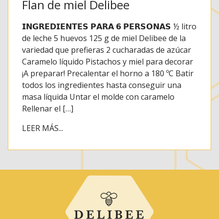
Flan de miel Delibee
𝗜𝗡𝗚𝗥𝗘𝗗𝗜𝗘𝗡𝗧𝗘𝗦 𝗣𝗔𝗥𝗔 𝟲 𝗣𝗘𝗥𝗦𝗢𝗡𝗔𝗦 ½ litro
de leche 5 huevos 125 g de miel Delibee de la
variedad que prefieras 2 cucharadas de azúcar
Caramelo líquido Pistachos y miel para decorar
¡A preparar! Precalentar el horno a 180 ºC Batir
todos los ingredientes hasta conseguir una
masa líquida Untar el molde con caramelo
Rellenar el […]
LEER MÁS...